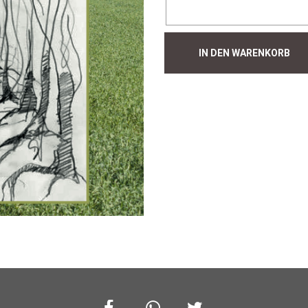
Hecke
IN DEN WARENKORB
#1026
Menge
Facebook
Whatsapp
Twitter