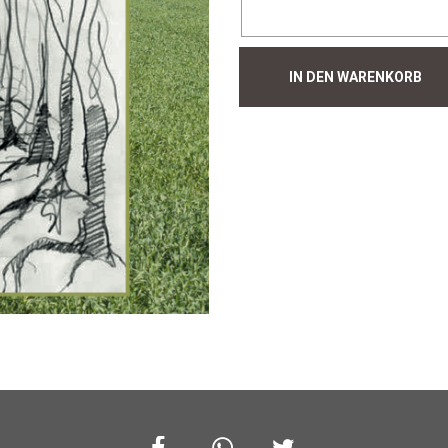
Hecke
IN DEN WARENKORB
#1032
Menge
Facebook
Whatsapp
Twitter