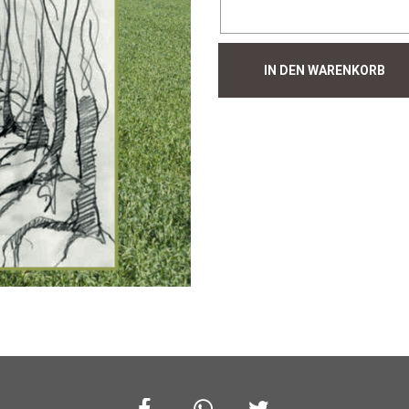
Hecke
IN DEN WARENKORB
#166
Menge
Facebook
Whatsapp
Twitter