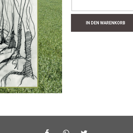
Hecke
IN DEN WARENKORB
#169
Menge
Facebook
Whatsapp
Twitter