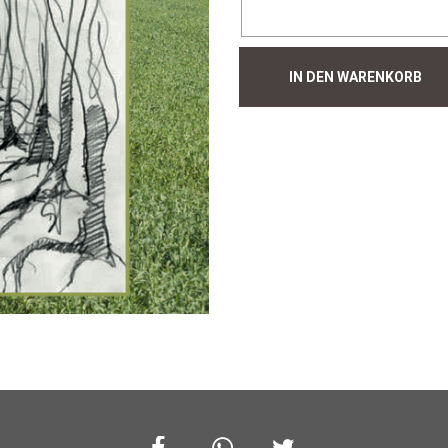
Hecke
IN DEN WARENKORB
#207
Menge
Facebook
Whatsapp
Twitter