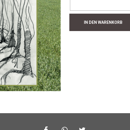
Hecke
IN DEN WARENKORB
#223
Menge
Facebook
Whatsapp
Twitter