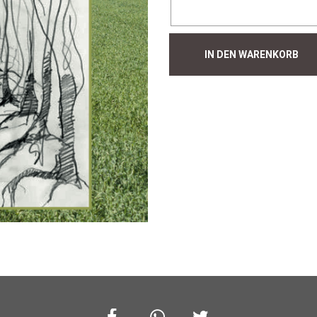
Hecke
IN DEN WARENKORB
#225
Menge
Facebook
Whatsapp
Twitter