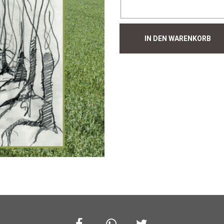
Hecke
IN DEN WARENKORB
#292
Menge
Facebook
Whatsapp
Twitter