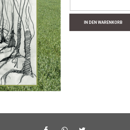
Hecke
IN DEN WARENKORB
#298
Menge
Facebook
Whatsapp
Twitter