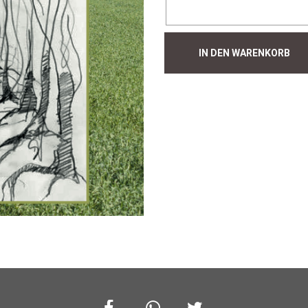
Hecke
IN DEN WARENKORB
#342
Menge
Facebook
Whatsapp
Twitter