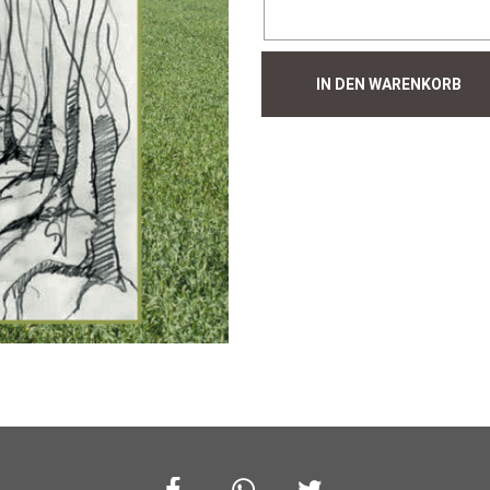
Hecke
IN DEN WARENKORB
#354
Menge
Facebook
Whatsapp
Twitter