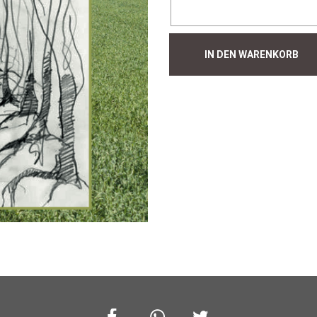
Hecke
IN DEN WARENKORB
#372
Menge
Facebook
Whatsapp
Twitter