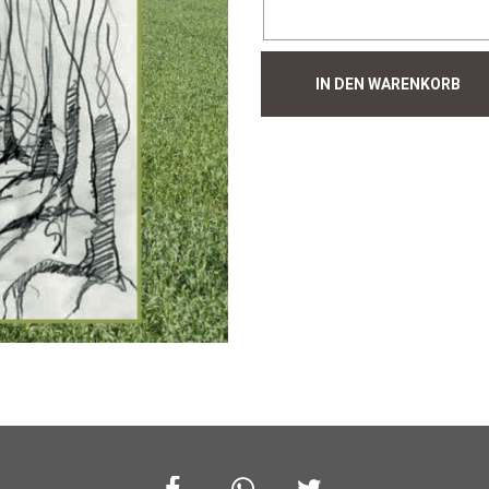
Hecke
IN DEN WARENKORB
#426
Menge
Facebook
Whatsapp
Twitter