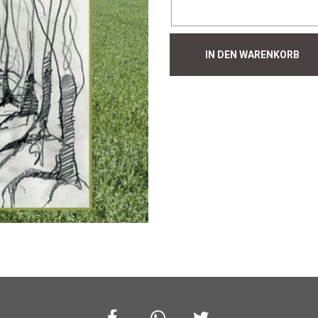
Hecke
IN DEN WARENKORB
#505
Menge
Facebook
Whatsapp
Twitter