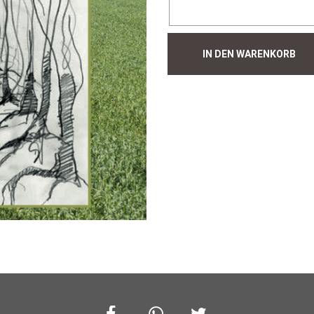
Hecke
IN DEN WARENKORB
#511
Menge
Facebook
Whatsapp
Twitter