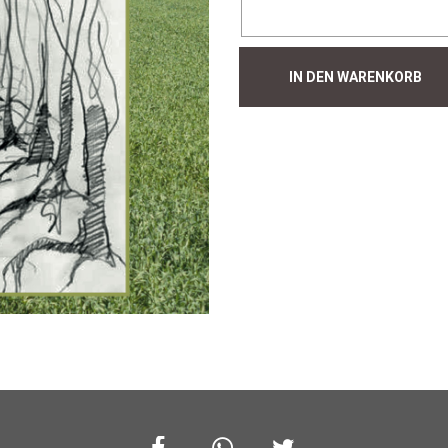
Hecke
IN DEN WARENKORB
#517
Menge
Facebook
Whatsapp
Twitter