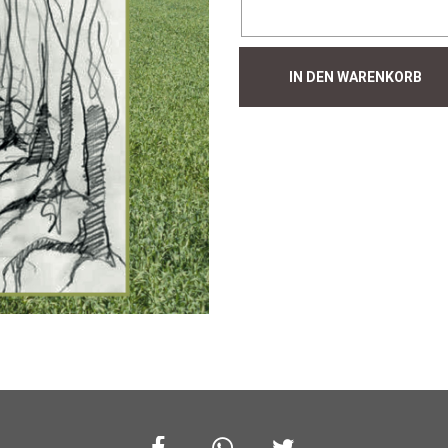
Hecke
IN DEN WARENKORB
#697
Menge
Facebook
Whatsapp
Twitter