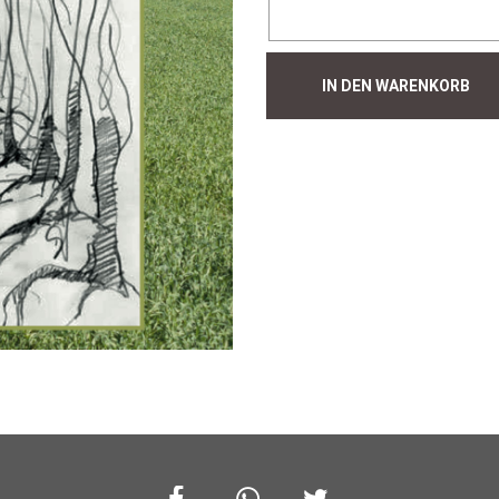
Hecke
IN DEN WARENKORB
#742
Menge
Facebook
Whatsapp
Twitter