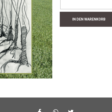
Hecke
IN DEN WARENKORB
#856
Menge
Facebook
Whatsapp
Twitter