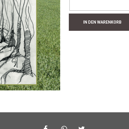
Hecke
IN DEN WARENKORB
#885
Menge
Facebook
Whatsapp
Twitter