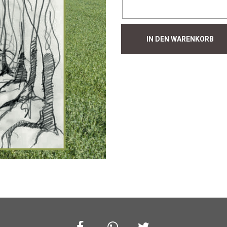
Hecke
IN DEN WARENKORB
#911
Menge
Facebook
Whatsapp
Twitter