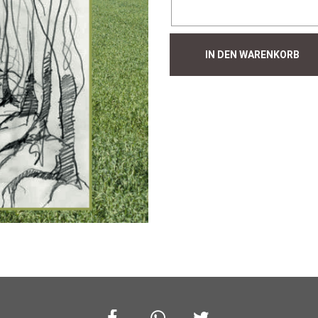
Hecke
IN DEN WARENKORB
#958
Menge
Facebook
Whatsapp
Twitter