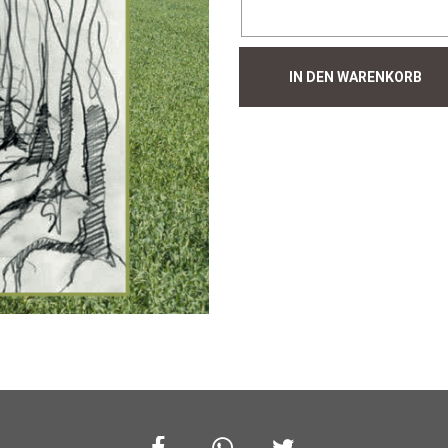
Hecke
IN DEN WARENKORB
#998
Menge
Facebook
Whatsapp
Twitter